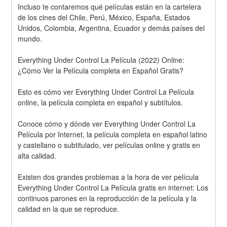
Incluso te contaremos qué películas están en la cartelera 
de los cines del Chile, Perú, México, España, Estados 
Unidos, Colombia, Argentina, Ecuador y demás países del 
mundo.
Everything Under Control La Película (2022) Online: 
¿Cómo Ver la Película completa en Español Gratis?
Esto es cómo ver Everything Under Control La Película 
online, la película completa en español y subtítulos.
Conoce cómo y dónde ver Everything Under Control La 
Película por Internet, la película completa en español latino 
y castellano o subtitulado, ver películas online y gratis en 
alta calidad.
Existen dos grandes problemas a la hora de ver película 
Everything Under Control La Película gratis en internet: Los 
continuos parones en la reproducción de la película y la 
calidad en la que se reproduce.