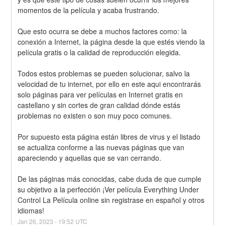
momentos de la película y acaba frustrando.
Que esto ocurra se debe a muchos factores como: la 
conexión a Internet, la página desde la que estés viendo la 
película gratis o la calidad de reproducción elegida.
Todos estos problemas se pueden solucionar, salvo la 
velocidad de tu internet, por ello en este aqui encontrarás 
solo páginas para ver películas en Internet gratis en 
castellano y sin cortes de gran calidad dónde estás 
problemas no existen o son muy poco comunes.
Por supuesto esta página están libres de virus y el listado 
se actualiza conforme a las nuevas páginas que van 
apareciendo y aquellas que se van cerrando.
De las páginas más conocidas, cabe duda de que cumple 
su objetivo a la perfección ¡Ver película Everything Under 
Control La Película online sin registrase en español y otros 
idiomas!
Jan
26
,
2023
-
19:52
UTC