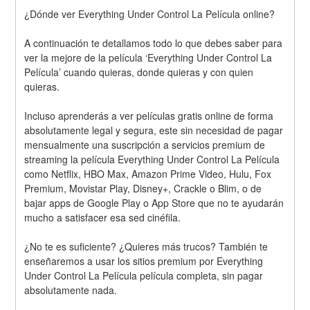
¿Dónde ver Everything Under Control La Película online?
A continuación te detallamos todo lo que debes saber para 
ver la mejore de la película ‘Everything Under Control La 
Película’ cuando quieras, donde quieras y con quien 
quieras.
Incluso aprenderás a ver películas gratis online de forma 
absolutamente legal y segura, este sin necesidad de pagar 
mensualmente una suscripción a servicios premium de 
streaming la película Everything Under Control La Película 
como Netflix, HBO Max, Amazon Prime Video, Hulu, Fox 
Premium, Movistar Play, Disney+, Crackle o Blim, o de 
bajar apps de Google Play o App Store que no te ayudarán 
mucho a satisfacer esa sed cinéfila.
¿No te es suficiente? ¿Quieres más trucos? También te 
enseñaremos a usar los sitios premium por Everything 
Under Control La Película película completa, sin pagar 
absolutamente nada.