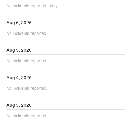
No incidents reported today.
Aug
6
,
2026
No incidents reported.
Aug
5
,
2026
No incidents reported.
Aug
4
,
2026
No incidents reported.
Aug
3
,
2026
No incidents reported.