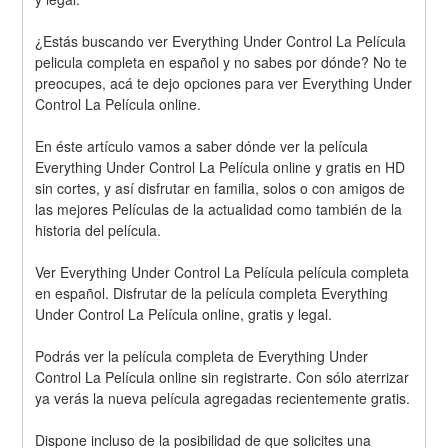
¿Estás buscando ver Everything Under Control La Película 
pelicula completa en español y no sabes por dónde? No te 
preocupes, acá te dejo opciones para ver Everything Under 
Control La Película online.
En éste artículo vamos a saber dónde ver la película 
Everything Under Control La Película online y gratis en HD 
sin cortes, y así disfrutar en familia, solos o con amigos de 
las mejores Películas de la actualidad como también de la 
historia del película.
Ver Everything Under Control La Película película completa 
en español. Disfrutar de la película completa Everything 
Under Control La Película online, gratis y legal.
Podrás ver la película completa de Everything Under 
Control La Película online sin registrarte. Con sólo aterrizar 
ya verás la nueva película agregadas recientemente gratis.
Dispone incluso de la posibilidad de que solicites una 