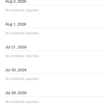
Aug
2
,
2026
No incidents reported.
Aug
1
,
2026
No incidents reported.
Jul
31
,
2026
No incidents reported.
Jul
30
,
2026
No incidents reported.
Jul
29
,
2026
No incidents reported.